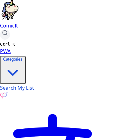
ComicK
Ctrl
K
PWA
Categories
Search
My List