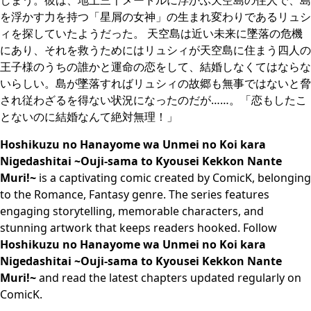
しまう。彼は、地上三千メートルに浮かぶ天空島の住人で、島
を浮かす力を持つ「星屑の女神」の生まれ変わりであるリュシ
ィを探していたようだった。 天空島は近い未来に墜落の危機
にあり、それを救うためにはリュシィが天空島に住まう四人の
王子様のうちの誰かと運命の恋をして、結婚しなくてはならな
いらしい。島が墜落すればリュシィの故郷も無事ではないと脅
され従わざるを得ない状況になったのだが……。「恋もしたこ
とないのに結婚なんて絶対無理！」
Hoshikuzu no Hanayome wa Unmei no Koi kara
Nigedashitai ~Ouji-sama to Kyousei Kekkon Nante
Muri!~
is a captivating comic created by ComicK, belonging
to the Romance, Fantasy genre. The series features
engaging storytelling, memorable characters, and
stunning artwork that keeps readers hooked. Follow
Hoshikuzu no Hanayome wa Unmei no Koi kara
Nigedashitai ~Ouji-sama to Kyousei Kekkon Nante
Muri!~
and read the latest chapters updated regularly on
ComicK.