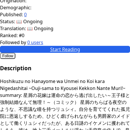
Origination:
Demographic:
Published:
0
Status:
📖 Ongoing
Translation:
📖 Ongoing
Ranked:
#0
Followed by
0 users
Start Reading
Follow
Description
Hoshikuzu no Hanayome wa Unmei no Koi kara
Nigedashitai ~Ouji-sama to Kyousei Kekkon Nante Muri!~
summary: 星屑の花嫁は運命の恋から逃げ出したい～王子様と
強制結婚なんて無理！～（コミック） 星屑のちらばる夜空の
ような、不思議な瞳を持つリュシィ。自分を育ててくれた孤児
院に恩返しするため、ひどく虐げられながらも男爵家のメイド
として働くリュシィだったが、ある日謎のイケメンに攫われて