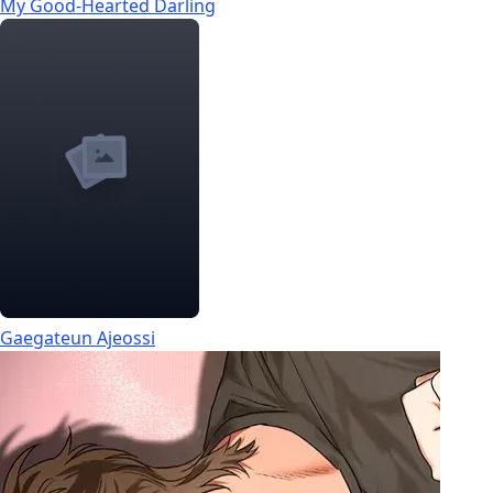
My Good-Hearted Darling
Gaegateun Ajeossi